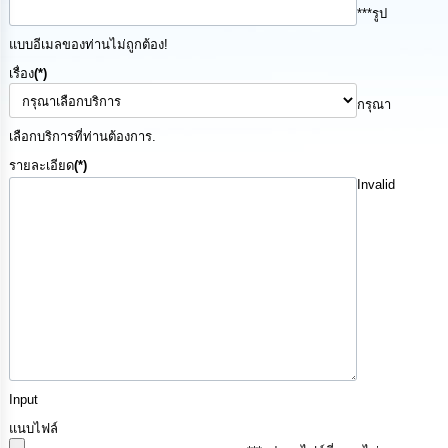
***รูป
นโยบาย
No
แบบอีเมลของท่านไม่ถูกต้อง!
Gift
Policy
เรื่อง
(*)
กรุณา
การ
เลือกบริการที่ท่านต้องการ.
ดำเนิน
การ
รายละเอียด
(*)
เพื่อ
Invalid
ป้องกัน
การ
ทุจริต
มาตรการ
ส่ง
เสริม
คุณธรรม
และ
ความ
โปร่งใส
Input
แนบไฟล์
ร้อง