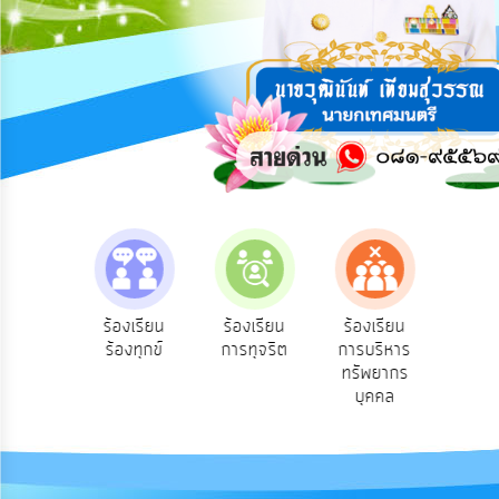
การ
ปฏิสัมพันธ์
ข้อมูล
รับ
ฟัง
ความ
คิด
เห็น
แผน
ยุทธศาสตร์/
แผน
e-Se
ฟังความ
ร้องเรียน
ร้องเรียน
ร้องเรียน
พัฒนา
บริ
ิดเห็น
ร้องทุกข์
การทุจริต
การบริหาร
ออน
ระชาชน
ทรัพยากร
การ
บุคคล
บริหาร/
พัฒนา
ทรัพยากร
บุคคล