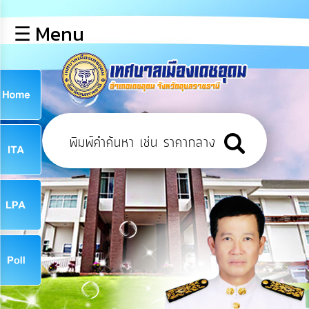
×
☰ Menu
lose
หน้า
หลัก
ข้อมูล
ก
พื้น
ฐาน
9
บุคลากร
ข่าว
ประชาสัมพันธ์
9
การ
เปิด
เผย
จ
ข้อมูล
สาธารณะ
OIT