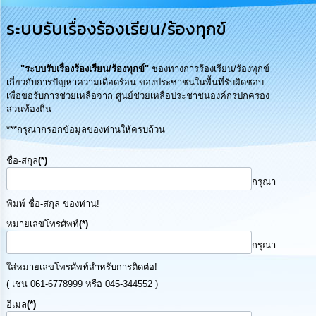
การ
ระบบรับเรื่องร้องเรียน/ร้องทุกข์
บริหาร
งาน
"ระบบรับเรื่องร้องเรียน/ร้องทุกข์"
ช่องทางการร้องเรียน/ร้องทุกข์
การ
เกี่ยวกับการปัญหาความเดือดร้อน ของประชาชนในพื้นที่รับผิดชอบ
ส่ง
เพื่อขอรับการช่วยเหลือจาก ศูนย์ช่วยเหลือประชาชนองค์กรปกครอง
เสริม
ส่วนท้องถิ่น
ความ
โปร่งใส
***กรุณากรอกข้อมูลของท่านให้ครบถ้วน
ชื่อ-สกุล
(*)
การ
จัด
กรุณา
ซื้อ
จัด
พิมพ์ ชื่อ-สกุล ของท่าน!
จ้าง
หมายเลขโทรศัพท์
(*)
กรุณา
การ
เงิน
ใส่หมายเลขโทรศัพท์สำหรับการติดต่อ!
การ
( เช่น 061-6778999 หรือ 045-344552 )
คลัง
อีเมล
(*)