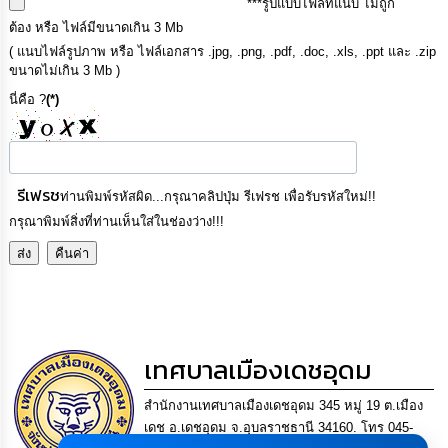
***รูปแบบไฟล์ที่แนบ ไม่ถูก
เรียน
ต้อง หรือ ไฟล์มีขนาดเกิน 3 Mb
ร้อง
ทุกข์
( แนบไฟล์รูปภาพ หรือ ไฟล์เอกสาร .jpg, .png, .pdf, .doc, .xls, .ppt และ .zip
ขนาดไม่เกิน 3 Mb )
e-
นี่คือ ?
(*)
Service
กิจการ
สภา
รีเฟรช
ท่านพิมพ์รหัสผิด...กรุณาคลิปปุ่ม รีเฟรช เพื่อรับรหัสใหม่!!
กรุณาพิมพ์สิ่งที่ท่านเห็นใส่ในช่องว่าง!!!
กิจการ
สภา
ท้อง
ถิ่น
ของ
เทศบาลเมืองเดชอุดม
เรา
สำนักงานเทศบาลเมืองเดชอุดม 345 หมู่ 19 ต.เมือง
การ
เดช อ.เดชอุดม จ.อุบลราชธานี 34160. โทร 045-
จัดการ