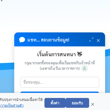
×
แชท... สอบถามข้อมูล!
เริ่มต้นการสนทนา 👋
กรุณากรอกชื่อของคุณเพื่อเริ่มแชทกับเจ้าหน้าที่
(เฉพาะในวันเวลาราชการ)
เกี่ยวกับเรา
ติดต่อเรา
เริ่มแชท
×
ลิขสิทธิ์ © 2022-2024 เทศบาลเมืองเดชอุดม. ขอสงวนไว้ซึ่งสิทธิ
ปรับปรุงการนำเสนอเนื้อหาให้
ตั้งค่า
ยอมรับ
ทั้งหมดบนเว็บไซต์นี้. Power by
เว็บอุบลดอทคอม
ความเป็นส่วนตัว