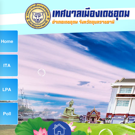
ก
9
9
จ