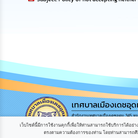
เทศบาลเมืองเดชอุด
สำนักงานเทศบาลเมืองเดชอุดม 345 หมู
ต.เมืองเดช อ.เดชอุดม จ.อุบลราชธานี
เว็บไซต์นี้มีการใช้งานคุกกี้เพื่อให้ท่านสามารถใช้บริการได้
34160. โทร 045-361302 แฟกซ์. 045-
ตรงตามความต้องการของท่าน โดยท่านสามารถศึกษ
361169 อีเมล