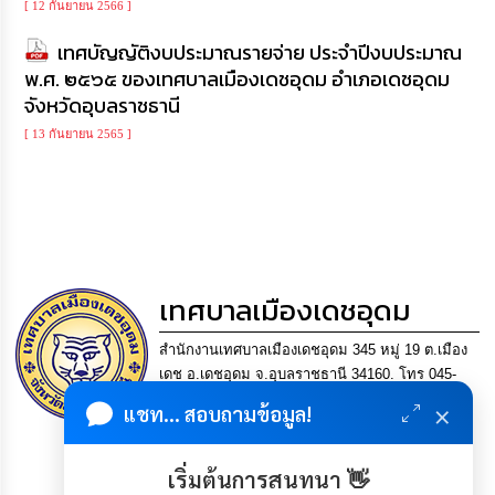
[ 12 กันยายน 2566 ]
เทศบัญญัติงบประมาณรายจ่าย ประจำปีงบประมาณ
พ.ศ. ๒๕๖๕ ของเทศบาลเมืองเดชอุดม อำเภอเดชอุดม
จังหวัดอุบลราชธานี
[ 13 กันยายน 2565 ]
เทศบาลเมืองเดชอุดม
สำนักงานเทศบาลเมืองเดชอุดม 345 หมู่ 19 ต.เมือง
เดช อ.เดชอุดม จ.อุบลราชธานี 34160. โทร 045-
361302 แฟกซ์. 045-361169 อีเมล
×
แชท... สอบถามข้อมูล!
saraban@detudomcity.go.th
การบริหารงานที่โปร่งใส
เริ่มต้นการสนทนา 👋
มีเศรษฐกิจมั่นคง ประชาชนอยู่เย็นเป็นสุข