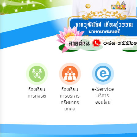
การ
ปฏิสัมพันธ์
ข้อมูล
รับ
ฟัง
ความ
คิด
เห็น
แผน
ยุทธศาสตร์/
แผน
e-Service
องเรียน
ร้องเรียน
ร้องเรียน
ถาม
พัฒนา
บริการ
องทุกข์
การทุจริต
การบริหาร
Q
ออนไลน์
ทรัพยากร
การ
บุคคล
บริหาร/
พัฒนา
ทรัพยากร
บุคคล