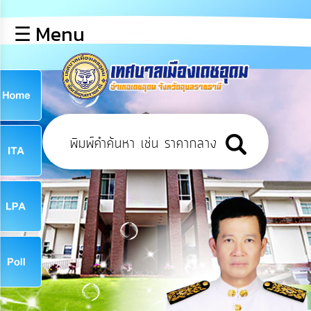
×
☰ Menu
lose
หน้า
หลัก
ข้อมูล
ก
พื้น
ฐาน
9
บุคลากร
ข่าว
ประชาสัมพันธ์
9
การ
เปิด
เผย
จ
ข้อมูล
สาธารณะ
OIT