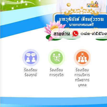
การ
ปฏิสัมพันธ์
ข้อมูล
รับ
ฟัง
ความ
คิด
เห็น
แผน
ยุทธศาสตร์/
แผน
e-Se
ฟังความ
ร้องเรียน
ร้องเรียน
ร้องเรียน
พัฒนา
บริ
ิดเห็น
ร้องทุกข์
การทุจริต
การบริหาร
ออน
ระชาชน
ทรัพยากร
การ
บุคคล
บริหาร/
พัฒนา
ทรัพยากร
บุคคล