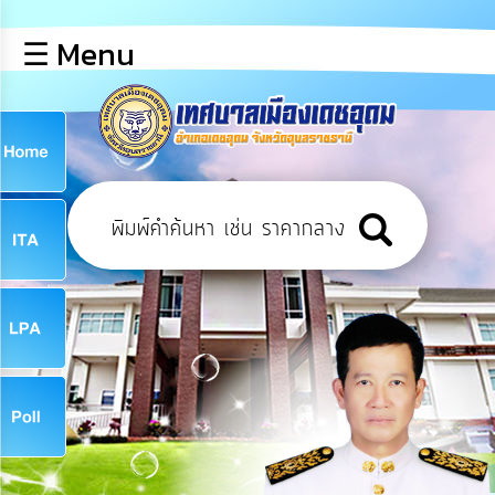
×
☰ Menu
lose
หน้า
หลัก
ข้อมูล
ก
พื้น
ฐาน
9
บุคลากร
ข่าว
ประชาสัมพันธ์
9
การ
เปิด
เผย
จ
ข้อมูล
สาธารณะ
OIT