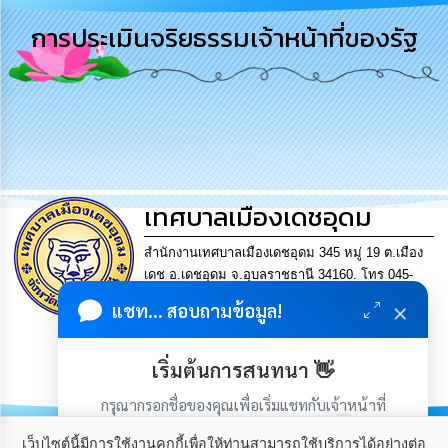
การ
การประเมินจริยธรรมเจ้าหน้าที่ของรัฐ
บริหาร
งาน
การ
ส่ง
เสริม
ความ
โปร่งใส
เทศบาลเมืองเดชอุดม
การ
จัด
สำนักงานเทศบาลเมืองเดชอุดม 345 หมู่ 19 ต.เมือง
ซื้อ
เดช อ.เดชอุดม จ.อุบลราชธานี 34160. โทร 045-
จัด
361302 แฟกซ์. 045-361169 อีเมล
×
จ้าง
แชท... สอบถามข้อมูล!
saraban@detudomcity.go.th
การบริหารงานที่โปร่งใส
การ
เริ่มต้นการสนทนา 👋
มีเศรษฐกิจมั่นคง ประชาชนอยู่เย็นเป็นสุข
เงิน
การ
กรุณากรอกชื่อของคุณเพื่อเริ่มแชทกับเจ้าหน้าที่
คลัง
(เฉพาะในวันเวลาราชการ)
เว็บไซต์นี้มีการใช้งานคุกกี้เพื่อให้ท่านสามารถใช้บริการได้อย่างต่อ