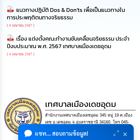
นโยบาย
แนวทางปฏิบัติ Dos & Don’ts เพื่อเป็นแนวทางใน
No
การประพฤติตนทางจริยธรรม
Gift
Policy
[ 4 เมษายน 2567 ]
เรื่อง แต่งตั้งคณะทำงานขับเคลื่อนจริยธรรม ประจำ
การ
ดำเนิน
ปีงบประมาณ พ.ศ. 2567 เทศบาลเมืองเดชอุดม
การ
เพื่อ
[ 4 เมษายน 2567 ]
ป้องกัน
การ
ทุจริต
มาตรการ
ส่ง
เสริม
เทศบาลเมืองเดชอุดม
คุณธรรม
และ
สำนักงานเทศบาลเมืองเดชอุดม 345 หมู่ 19 ต.เมือง
ความ
โปร่งใส
เดช อ.เดชอุดม จ.อุบลราชธานี 34160. โทร 045-
361302 แฟกซ์. 045-361169 อีเมล
×
แชท... สอบถามข้อมูล!
saraban@detudomcity.go.th
ร้อง