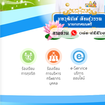
การ
ปฏิสัมพันธ์
ข้อมูล
รับ
ฟัง
ความ
คิด
เห็น
แผน
ยุทธศาสตร์/
แผน
e-Service
องเรียน
ร้องเรียน
ร้องเรียน
ถาม
พัฒนา
บริการ
องทุกข์
การทุจริต
การบริหาร
Q
ออนไลน์
ทรัพยากร
การ
บุคคล
บริหาร/
พัฒนา
ทรัพยากร
บุคคล