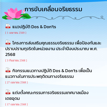
การ
การขับเคลื่อนจริยธรรม
บริหาร
งาน
แนวปฏิบัติ Dos & Don'ts
การ
ส่ง
[ 1 เมษายน 2569 ]
เสริม
ความ
โครงการส่งเสริมคุณธรรมจริยธรรม เพื่อป้องกันและ
โปร่งใส
ปราบปรามทุจริตในหน่วยงาน ประจำปีงบประมาณ พ.ศ.
2568
การ
จัด
[ 3 กันยายน 2568 ]
ซื้อ
จัด
กิจกรรมแนวทางปฏิบัติ Dos & Don’ts เพื่อเป็น
จ้าง
แนวทางในการประพฤติตนทางจริยธรรม
[ 27 เมษายน 2568 ]
การ
เงิน
แต่งตั้งคณะกรรมการจริยธรรมเทศบาลเมือง
การ
เดชอุดม
คลัง
[ 17 เมษายน 2568 ]