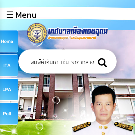
×
☰ Menu
lose
หน้า
หลัก
ข้อมูล
ก
พื้น
ฐาน
9
บุคลากร
ข่าว
ประชาสัมพันธ์
9
การ
เปิด
เผย
จ
ข้อมูล
สาธารณะ
OIT